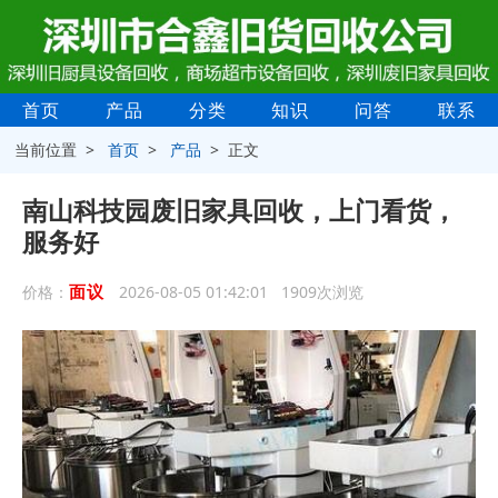
首页
产品
分类
知识
问答
联系
当前位置 >
首页
>
产品
> 正文
南山科技园废旧家具回收，上门看货，
服务好
面议
价格：
2026-08-05 01:42:01 1909次浏览